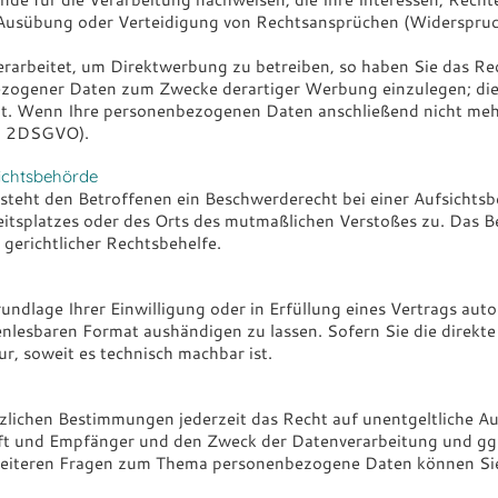
Ausübung oder Verteidigung von Rechtsansprüchen (Widerspruc
rbeitet, um Direktwerbung zu betreiben, so haben Sie das Rec
zogener Daten zum Zwecke derartiger Werbung einzulegen; dies g
eht. Wenn Ihre personenbezogenen Daten anschließend nicht m
s. 2DSGVO).
ichts­behörde
teht den Betroffenen ein Beschwerderecht bei einer Aufsichtsb
beitsplatzes oder des Orts des mutmaßlichen Verstoßes zu. Das
 gerichtlicher Rechtsbehelfe.
undlage Ihrer Einwilligung oder in Erfüllung eines Vertrags autom
enlesbaren Format aushändigen zu lassen. Sofern Sie die direkt
ur, soweit es technisch machbar ist.
lichen Bestimmungen jederzeit das Recht auf unentgeltliche Au
 und Empfänger und den Zweck der Datenverarbeitung und ggf.
weiteren Fragen zum Thema personenbezogene Daten können Sie 