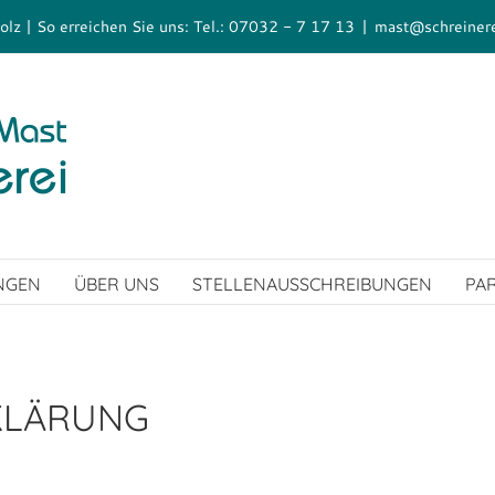
olz | So erreichen Sie uns: Tel.: 07032 - 7 17 13
|
mast@schreiner
NGEN
ÜBER UNS
STELLENAUSSCHREIBUNGEN
PA
KLÄRUNG