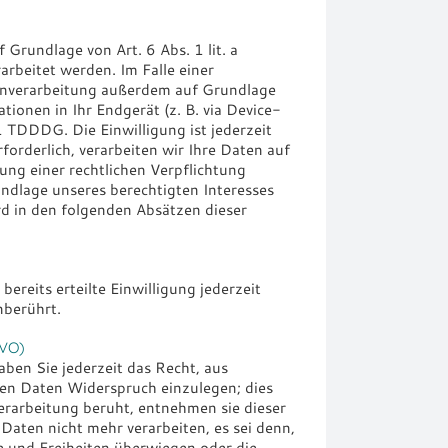
Grundlage von Art. 6 Abs. 1 lit. a
rbeitet werden. Im Falle einer
tenverarbeitung außerdem auf Grundlage
tionen in Ihr Endgerät (z. B. via Device-
1 TDDDG. Die Einwilligung ist jederzeit
orderlich, verarbeiten wir Ihre Daten auf
lung einer rechtlichen Verpflichtung
undlage unseres berechtigten Interesses
ird in den folgenden Absätzen dieser
ereits erteilte Einwilligung jederzeit
nberührt.
GVO)
ben Sie jederzeit das Recht, aus
nen Daten Widerspruch einzulegen; dies
Verarbeitung beruht, entnehmen sie dieser
aten nicht mehr verarbeiten, es sei denn,
e und Freiheiten überwiegen oder die