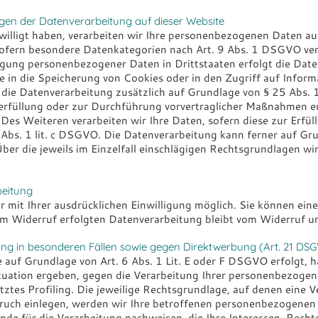
gen der Datenverarbeitung auf dieser Website
willigt haben, verarbeiten wir Ihre personenbezogenen Daten auf 
ofern besondere Datenkategorien nach Art. 9 Abs. 1 DSGVO vera
ragung personenbezogener Daten in Drittstaaten erfolgt die Da
e in die Speicherung von Cookies oder in den Zugriff auf Informa
gt die Datenverarbeitung zusätzlich auf Grundlage von § 25 Abs. 
erfüllung oder zur Durchführung vorvertraglicher Maßnahmen erf
Des Weiteren verarbeiten wir Ihre Daten, sofern diese zur Erfül
6 Abs. 1 lit. c DSGVO. Die Datenverarbeitung kann ferner auf Gr
Über die jeweils im Einzelfall einschlägigen Rechtsgrundlagen w
beitung
mit Ihrer ausdrücklichen Einwilligung möglich. Sie können eine b
um Widerruf erfolgten Datenverarbeitung bleibt vom Widerruf u
g in besonderen Fällen sowie gegen Direktwerbung (Art. 21 DS
uf Grundlage von Art. 6 Abs. 1 Lit. E oder F DSGVO erfolgt, ha
ituation ergeben, gegen die Verarbeitung Ihrer personenbezoge
ütztes Profiling. Die jeweilige Rechtsgrundlage, auf denen eine 
ch einlegen, werden wir Ihre betroffenen personenbezogenen D
e für die Verarbeitung nachweisen, die Ihre Interessen, Recht