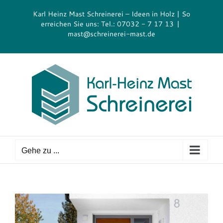
Zum
Karl Heinz Mast Schreinerei – Ideen in Holz | So
Inhalt
erreichen Sie uns: Tel.: 07032 - 7 17 13
|
springen
mast@schreinerei-mast.de
Gehe zu ...