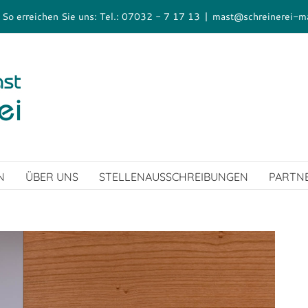
| So erreichen Sie uns: Tel.: 07032 - 7 17 13
|
mast@schreinerei-m
N
ÜBER UNS
STELLENAUSSCHREIBUNGEN
PARTN
Pro
Pro