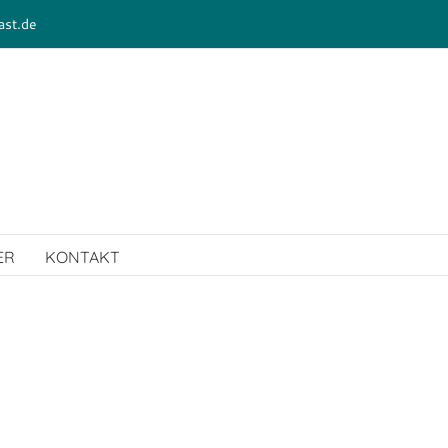
ast.de
ER
KONTAKT
ject Description
ject Details