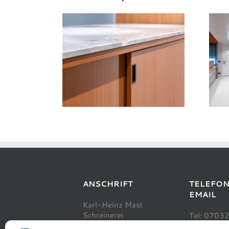
ANSCHRIFT
TELEFON 
EMAIL
Karl-Heinz Mast
Schreinerei
Tel: 07032
Grabenstraße 13
Fax: 0703